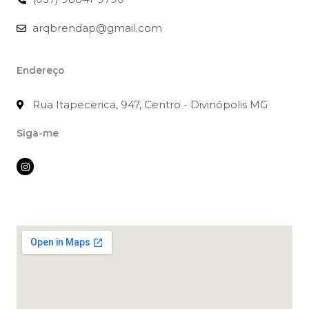
arqbrendap@gmail.com
Endereço
Rua Itapecerica, 947, Centro - Divinópolis MG
Siga-me
I
n
s
t
a
g
r
a
m