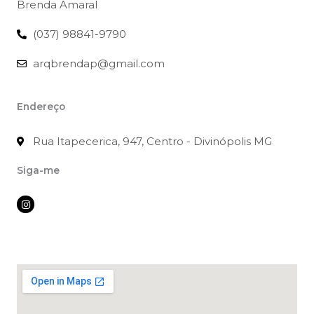
Brenda Amaral
(037) 98841-9790
arqbrendap@gmail.com
Endereço
Rua Itapecerica, 947, Centro - Divinópolis MG
Siga-me
I
n
s
t
a
g
r
a
m