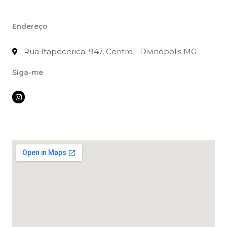
Endereço
Rua Itapecerica, 947, Centro - Divinópolis MG
Siga-me
I
n
s
t
a
g
r
a
m