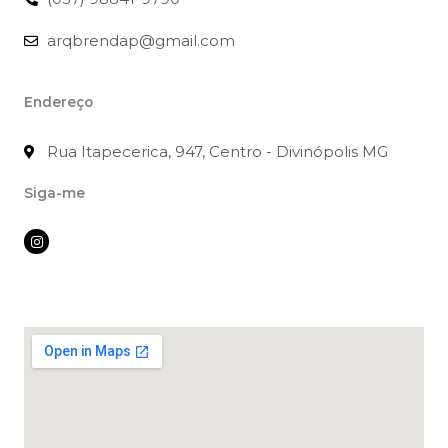
arqbrendap@gmail.com
Endereço
Rua Itapecerica, 947, Centro - Divinópolis MG
Siga-me
I
n
s
t
a
g
r
a
m